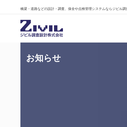
橋梁・道路などの設計・調査、保全や点検管理システムならジビル調
お知らせ
社長あいさつ
設計
視る・診る
基本理念
調査（点検
視る・診る M
会社概要
地質調査
水中可視化点検支援技術
有資格者
GIS・ソフ
個人情報保護方針
営業・総務・リクルート