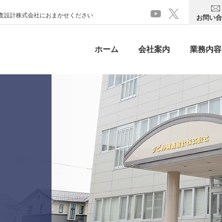
査設計株式会社におまかせください
お問い合
ホーム
会社案内
業務内容
）
ini
組織図
測量
MCS
ト
設備
企画・開発