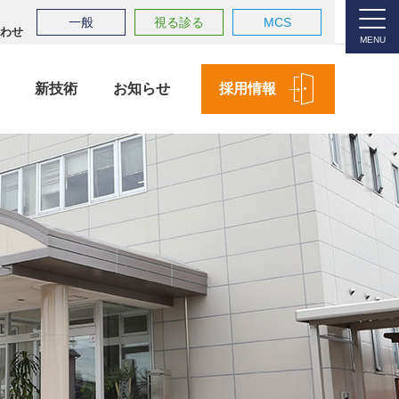
一般
視る診る
MCS
わせ
MENU
新技術
お知らせ
採用情報
会社案内
業務内容
新技術
Company Profile
Service
New Technology