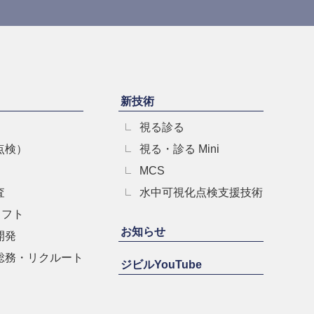
新技術
視る診る
点検）
視る・診る Mini
MCS
査
水中可視化点検支援技術
ソフト
お知らせ
開発
総務・リクルート
ジビルYouTube